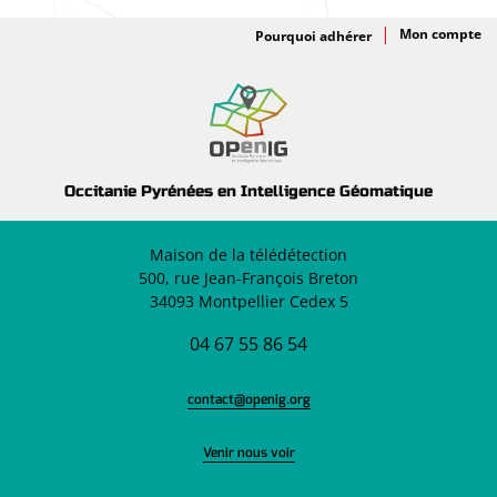
Adhésion
Pourquoi adhérer
Occitanie Pyrénées en Intelligence Géomatique
Maison de la télédétection
500, rue Jean-François Breton
34093 Montpellier Cedex 5
04 67 55 86 54
contact@openig.org
Venir nous voir