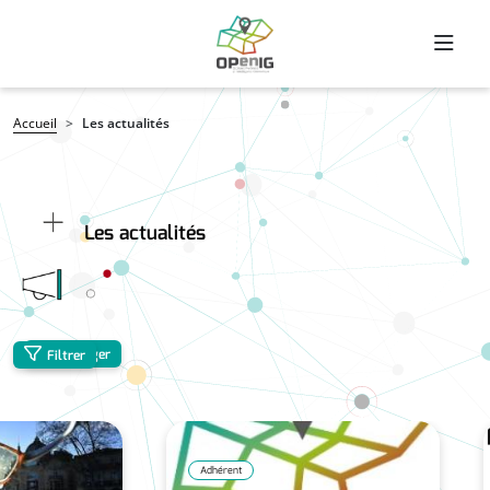
Aller au contenu principal
Fil d'Ariane
Accueil
Les actualités
Les actualités
Partager
Filtrer
Adhérent