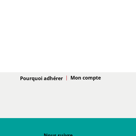
Adhésion
Pourquoi adhérer
Nous suivre