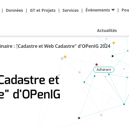
Ad
Évènements
Pou
Données
GT et Projets
Services
Actualités
naire : "Cadastre et Web Cadastre" d'OPenIG 2024
Adhérent
Cadastre et
e" d'OPenIG