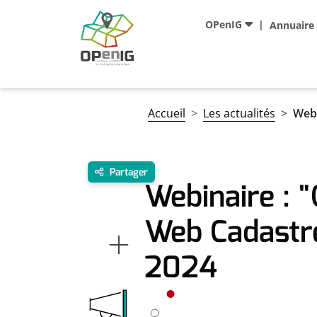
Aller au contenu principal
Navigation principale
OPenIG
Annuaire
Fil d'Ariane
Accueil
Les actualités
Webi
Partager
Webinaire : "
Web Cadastr
2024