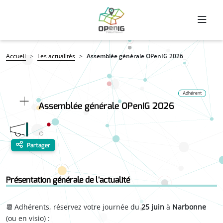
Aller au contenu principal
Fil d'Ariane
Accueil
Les actualités
Assemblée générale OPenIG 2026
Adhérent
Assemblée générale OPenIG 2026
Partager
Présentation générale de l'actualité
Adhérents, réservez votre journée du
25 juin
à
Narbonne
📆
(ou en visio) :