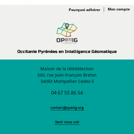
Adhésion
Pourquoi adhérer
Occitanie Pyrénées en Intelligence Géomatique
Maison de la télédétection
500, rue Jean-François Breton
34093 Montpellier Cedex 5
04 67 55 86 54
contact@openig.org
Venir nous voir