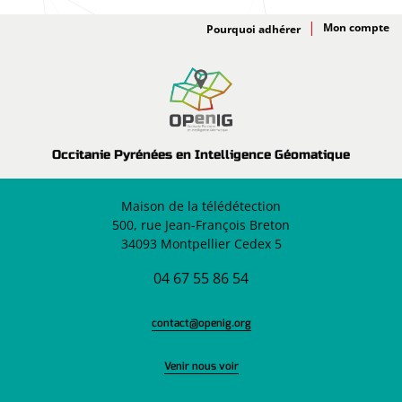
Adhésion
Pourquoi adhérer
Occitanie Pyrénées en Intelligence Géomatique
Maison de la télédétection
500, rue Jean-François Breton
34093 Montpellier Cedex 5
04 67 55 86 54
contact@openig.org
Venir nous voir