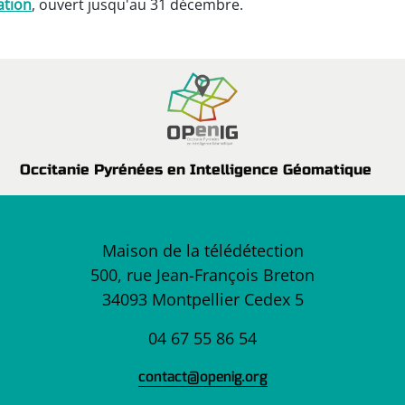
ation
, ouvert jusqu'au 31 décembre.
Occitanie Pyrénées en Intelligence Géomatique
Maison de la télédétection
500, rue Jean-François Breton
34093 Montpellier Cedex 5
04 67 55 86 54
contact@openig.org