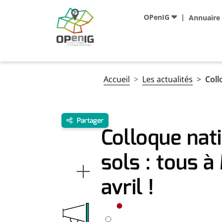
Aller au contenu principal
Navigation principale
OPenIG
Annuaire
Fil d'Ariane
Accueil
Les actualités
Coll
Partager
Colloque nati
sols : tous à
avril !