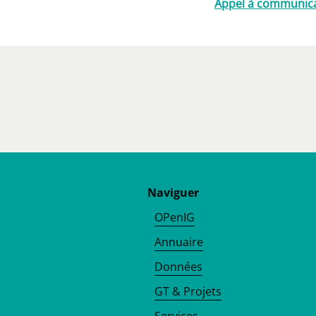
Appel à communic
Naviguer
OPenIG
Annuaire
Données
GT & Projets