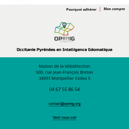
Adhésion
Pourquoi adhérer
Occitanie Pyrénées en Intelligence Géomatique
Maison de la télédétection
500, rue Jean-François Breton
34093 Montpellier Cedex 5
04 67 55 86 54
contact@openig.org
Venir nous voir