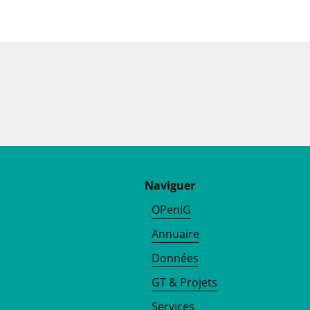
Naviguer
OPenIG
Annuaire
Données
GT & Projets
Services