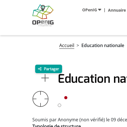
Aller au contenu principal
Navigation principale
OPenIG
Annuaire
Fil d'Ariane
Accueil
Education nationale
Partager
Education na
Soumis par
Anonyme (non vérifié)
le
09 déc
Typologie de structure