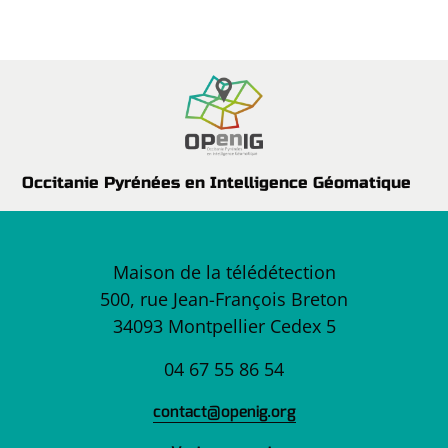
Occitanie Pyrénées en Intelligence Géomatique
Maison de la télédétection
500, rue Jean-François Breton
34093 Montpellier Cedex 5
04 67 55 86 54
contact@openig.org