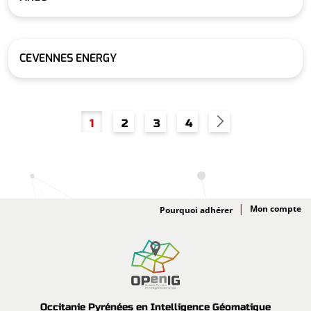
CEVENNES ENERGY
Pagination
Page
Page
Page
Page
1
2
3
4
Adhésion
Pourquoi adhérer
Occitanie Pyrénées en Intelligence Géomatique