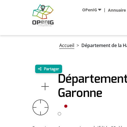
Aller au contenu principal
Navigation principale
OPenIG
Annuaire
Fil d'Ariane
Accueil
Département de la 
Partager
Département 
Garonne