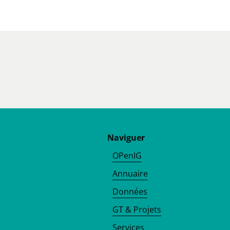
Naviguer
OPenIG
Annuaire
Données
GT & Projets
Services