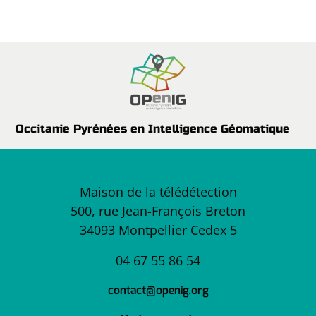
Occitanie Pyrénées en Intelligence Géomatique
Maison de la télédétection
500, rue Jean-François Breton
34093 Montpellier Cedex 5
04 67 55 86 54
contact@openig.org