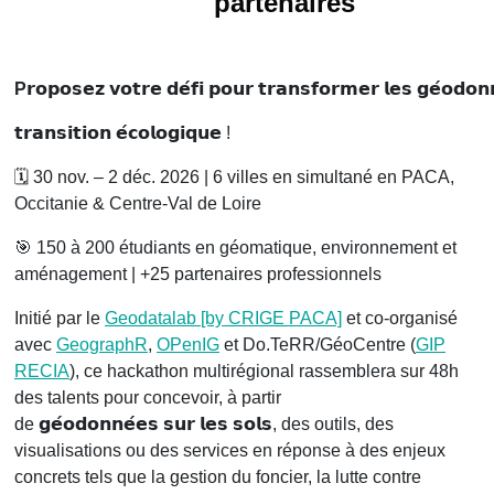
partenaires
P
𝗿𝗼𝗽𝗼𝘀𝗲𝘇 𝘃𝗼𝘁𝗿𝗲 𝗱𝗲́𝗳𝗶 𝗽𝗼𝘂𝗿 𝘁𝗿𝗮𝗻𝘀𝗳𝗼𝗿𝗺𝗲𝗿 𝗹𝗲𝘀 𝗴𝗲́𝗼𝗱𝗼𝗻
𝘁𝗿𝗮𝗻𝘀𝗶𝘁𝗶𝗼𝗻 𝗲́𝗰𝗼𝗹𝗼𝗴𝗶𝗾𝘂𝗲 !
🗓️ 30 nov. – 2 déc. 2026 | 6 villes en simultané en PACA,
Occitanie & Centre-Val de Loire
🎯 150 à 200 étudiants en géomatique, environnement et
aménagement | +25 partenaires professionnels
Initié par le
Geodatalab [by CRIGE PACA]
et co-organisé
avec
GeographR
,
OPenIG
et Do.TeRR/GéoCentre (
GIP
RECIA
), ce hackathon multirégional rassemblera sur 48h
des talents pour concevoir, à partir
de 𝗴𝗲́𝗼𝗱𝗼𝗻𝗻𝗲́𝗲𝘀 𝘀𝘂𝗿 𝗹𝗲𝘀 𝘀𝗼𝗹𝘀, des outils, des
visualisations ou des services en réponse à des enjeux
concrets tels que la gestion du foncier, la lutte contre