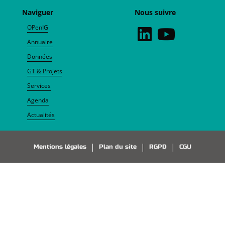
Naviguer
Nous suivre
OPenIG
Annuaire
Données
GT & Projets
Services
Agenda
Actualités
Pied de page
Mentions légales
Plan du site
RGPD
CGU