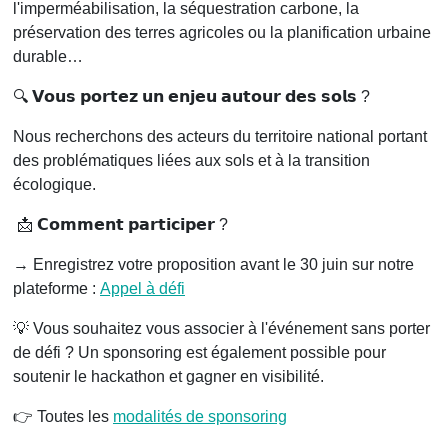
l'imperméabilisation, la séquestration carbone, la
préservation des terres agricoles ou la planification urbaine
durable…
🔍 𝗩𝗼𝘂𝘀 𝗽𝗼𝗿𝘁𝗲𝘇 𝘂𝗻 𝗲𝗻𝗷𝗲𝘂 𝗮𝘂𝘁𝗼𝘂𝗿 𝗱𝗲𝘀 𝘀𝗼𝗹𝘀 ?
Nous recherchons des acteurs du territoire national portant
des problématiques liées aux sols et à la transition
écologique.
📩 𝗖𝗼𝗺𝗺𝗲𝗻𝘁 𝗽𝗮𝗿𝘁𝗶𝗰𝗶𝗽𝗲𝗿 ?
→ Enregistrez votre proposition avant le 30 juin sur notre
plateforme :
Appel à défi
💡 Vous souhaitez vous associer à l'événement sans porter
de défi ? Un sponsoring est également possible pour
soutenir le hackathon et gagner en visibilité.
👉 Toutes les
modalités de sponsoring