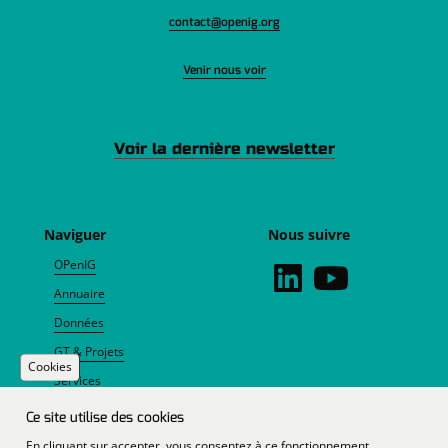
contact@openig.org
Venir nous voir
Voir la dernière newsletter
Naviguer
Nous suivre
OPenIG
Annuaire
Données
GT & Projets
Cookies
Services
Agenda
Ce site utilise des cookies
Actualités
En cliquant sur accepter, vous consentez à ce fonctionnement.