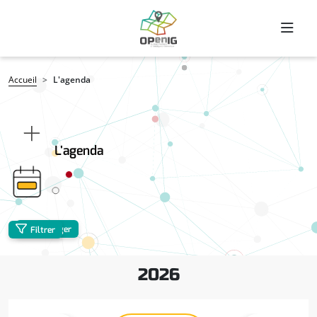
Aller au contenu principal
Fil d'Ariane
Accueil
L'agenda
L'agenda
Partager
Filtrer
2026