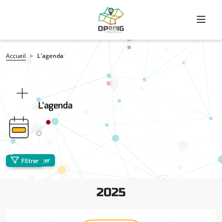
Aller au contenu principal
Fil d'Ariane
Accueil
L'agenda
L'agenda
Partager
Filtrer
2025