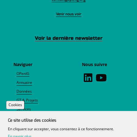
Venir nous voir
Voir la dernière newsletter
Naviguer
Nous suivre
OPenIG
Annuaire
Données
GT & Projets
Cookies
Services
Agenda
Ce site utilise des cookies
Actualités
En cliquant sur accepter, vous consentez à ce fonctionnement.
En savoir plus