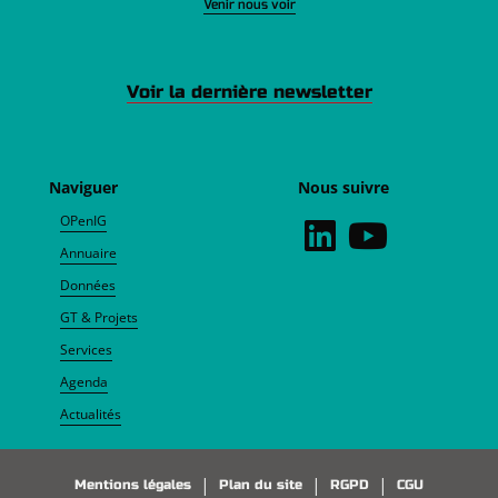
Venir nous voir
Voir la dernière newsletter
Naviguer
Nous suivre
OPenIG
Annuaire
Données
GT & Projets
Services
Agenda
Actualités
Pied de page
Mentions légales
Plan du site
RGPD
CGU