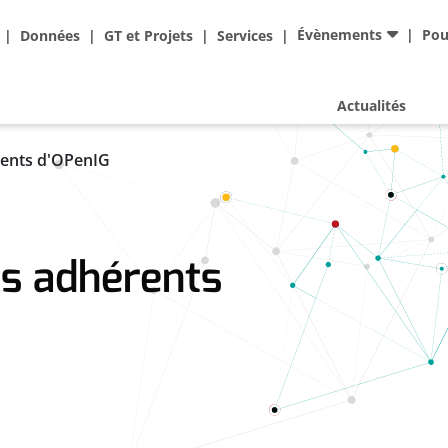
Ad
Évènements
Pou
Données
GT et Projets
Services
Actualités
rents d'OPenIG
es adhérents