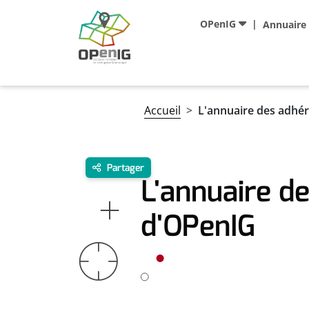
Aller au contenu principal
Navigation principale
OPenIG
Annuaire
Fil d'Ariane
Accueil
L'annuaire des adhé
Partager
L'annuaire d
d'OPenIG