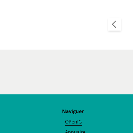
Pagination
Naviguer
OPenIG
Annuaire