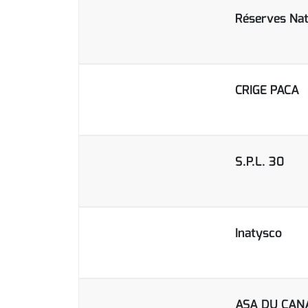
Réserves Nat
CRIGE PACA
S.P.L. 30
Inatysco
ASA DU CAN