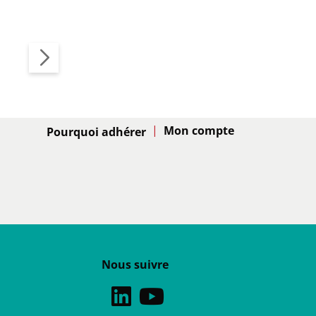
Adhésion
Pourquoi adhérer
Nous suivre