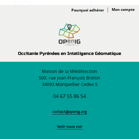
Adhésion
Pourquoi adhérer
Occitanie Pyrénées en Intelligence Géomatique
Maison de la télédétection
500, rue Jean-François Breton
34093 Montpellier Cedex 5
04 67 55 86 54
contact@openig.org
Venir nous voir