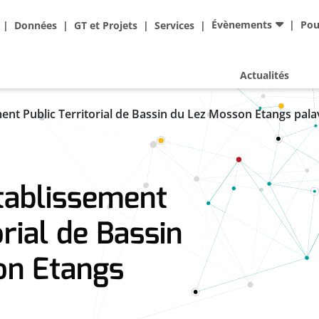
Ad
Évènements
Pou
Données
GT et Projets
Services
Actualités
ment Public Territorial de Bassin du Lez Mosson Etangs pal
tablissement
orial de Bassin
on Etangs