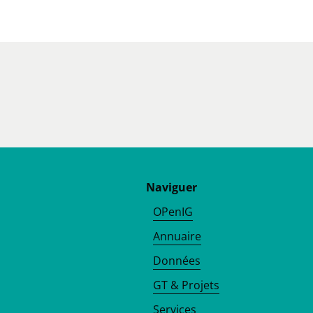
Naviguer
OPenIG
Annuaire
Données
GT & Projets
Services