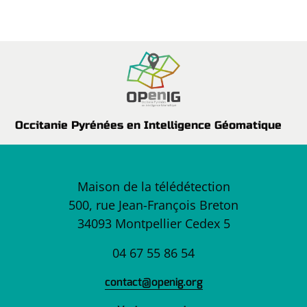
Occitanie Pyrénées en Intelligence Géomatique
Maison de la télédétection
500, rue Jean-François Breton
34093 Montpellier Cedex 5
04 67 55 86 54
contact@openig.org