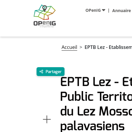
Aller au contenu principal
Navigation principale
OPenIG
Annuaire
Fil d'Ariane
Accueil
EPTB Lez - Etablisse
Partager
EPTB Lez - E
Public Territ
du Lez Moss
palavasiens