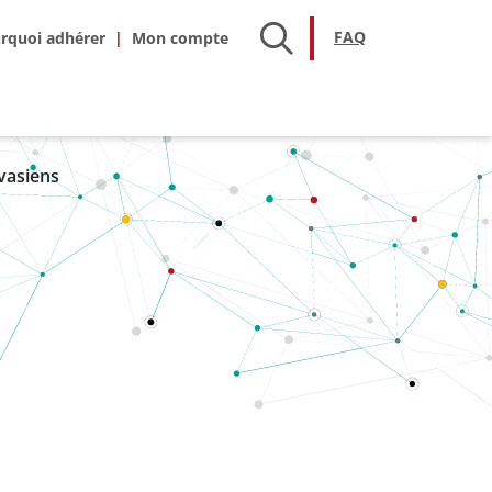
hésion
FAQ
FAQ
rquoi adhérer
avasiens