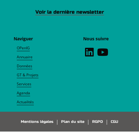
Voir la dernière newsletter
Naviguer
Nous suivre
OPenIG
Annuaire
Données
GT & Projets
Services
Agenda
Actualités
Pied de page
Mentions légales
Plan du site
RGPD
CGU