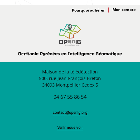
Adhésion
Pourquoi adhérer
Occitanie Pyrénées en Intelligence Géomatique
Maison de la télédétection
500, rue Jean-François Breton
34093 Montpellier Cedex 5
04 67 55 86 54
contact@openig.org
Venir nous voir