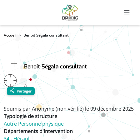
Aller au contenu principal
Fil d'Ariane
Accueil
Benoît Ségala consultant
Benoît Ségala consultant
Partager
Soumis par
Anonyme (non vérifié)
le
09 décembre 2025
Typologie de structure
Autre Personne physique
Départements d'intervention
34 - Hérault