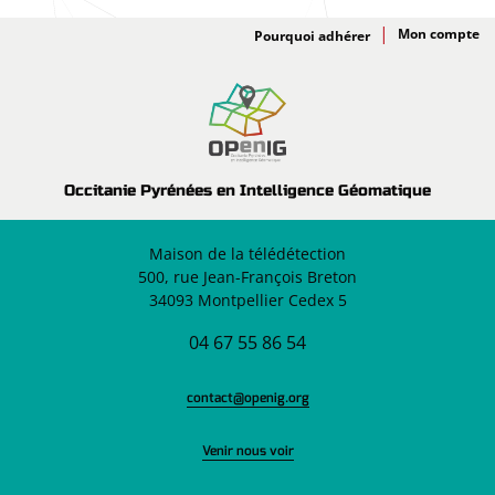
Adhésion
Pourquoi adhérer
Occitanie Pyrénées en Intelligence Géomatique
Maison de la télédétection
500, rue Jean-François Breton
34093 Montpellier Cedex 5
04 67 55 86 54
contact@openig.org
Venir nous voir