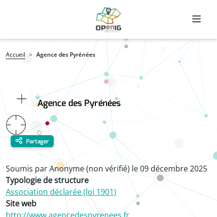
Aller au contenu principal
Fil d'Ariane
Accueil
Agence des Pyrénées
Agence des Pyrénées
Partager
Soumis par
Anonyme (non vérifié)
le
09 décembre 2025
Typologie de structure
Association déclarée (loi 1901)
Site web
http://www.agencedespyrenees.fr