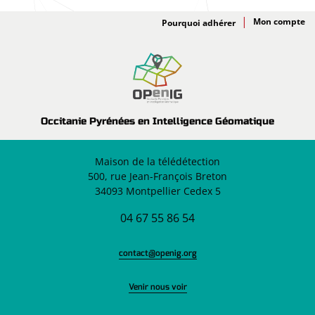
Adhésion
Pourquoi adhérer
Occitanie Pyrénées en Intelligence Géomatique
Maison de la télédétection
500, rue Jean-François Breton
34093 Montpellier Cedex 5
04 67 55 86 54
contact@openig.org
Venir nous voir