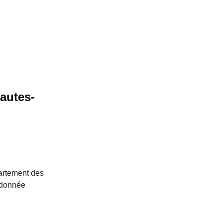
Hautes-
artement des
 donnée