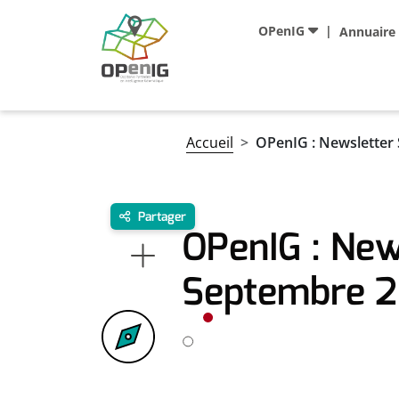
Aller au contenu principal
Navigation principale
OPenIG
Annuaire
Fil d'Ariane
Accueil
OPenIG : Newsletter
Partager
OPenIG : New
Septembre 