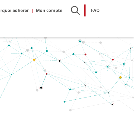
hésion
FAQ
FAQ
rquoi adhérer