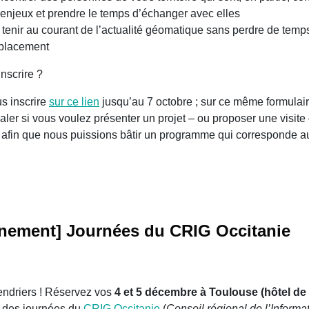
njeux et prendre le temps d’échanger avec elles
 tenir au courant de l’actualité géomatique sans perdre de tem
placement
nscrire ?
s inscrire
sur ce lien
jusqu’au 7 octobre ; sur ce même formulai
aler si vous voulez présenter un projet – ou proposer une visite 
 afin que nous puissions bâtir un programme qui corresponde a
.
nement] Journées du CRIG Occitanie
endriers ! Réservez vos
4 et 5 décembre à Toulouse (hôtel de 
e des journées du
CRIG Occitanie
(
Conseil régional de l’Informa