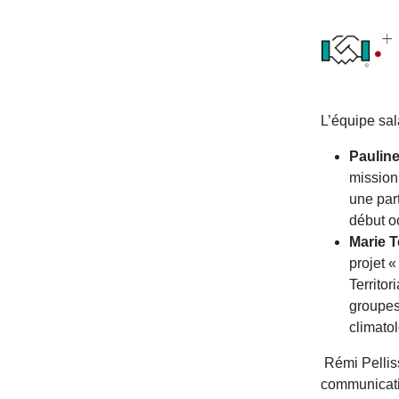
L’équipe sal
Paulin
mission
une par
début o
Marie T
projet 
Territo
groupes
climato
Rémi Pelliss
communicati