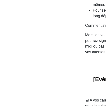
mêmes e
Pour se
long dé
Comment s’i
Merci de vou
pourrez sign
midi ou pas,
vos attentes
[Evé
📅 A vos cal
pour la suit