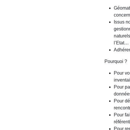
Géomati
concern
Issus n
gestion
naturel
l’Etat…
Adhéren
Pourquoi ?
Pour voi
inventa
Pour pa
données
Pour déc
rencontr
Pour fa
référen
Pour ren