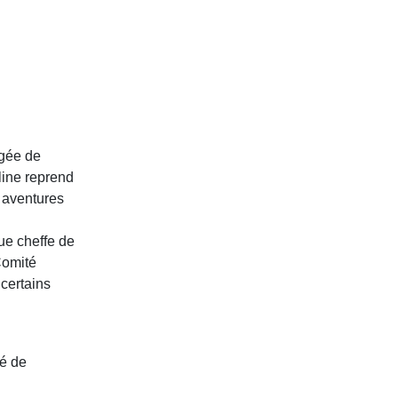
rgée de
line reprend
 aventures
que cheffe de
Comité
 certains
gé de