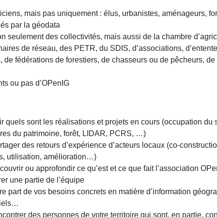
ciens, mais pas uniquement : élus, urbanistes, aménageurs, fo
és par la géodata
on seulement des collectivités, mais aussi de la chambre d’agric
naires de réseau, des PETR, du SDIS, d’associations, d’entente
s, de fédérations de forestiers, de chasseurs ou de pêcheurs, de
ts ou pas d’OPenIG
r quels sont les réalisations et projets en cours (occupation du s
ires du patrimoine, forêt, LIDAR, PCRS, …)
rtager des retours d’expérience d’acteurs locaux (co-constructi
, utilisation, amélioration…)
ouvrir ou approfondir ce qu’est et ce que fait l’association OPe
er une partie de l’équipe
ire part de vos besoins concrets en matière d’information géogr
tiels…
contrer des personnes de votre territoire qui sont, en partie, co