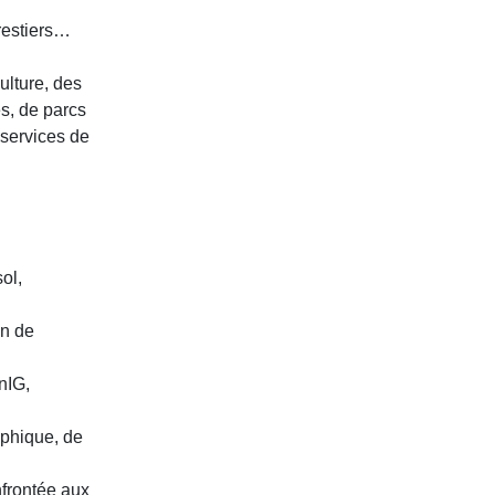
restiers…
ulture, des
s, de parcs
 services de
ol,
on de
nIG,
aphique, de
nfrontée aux