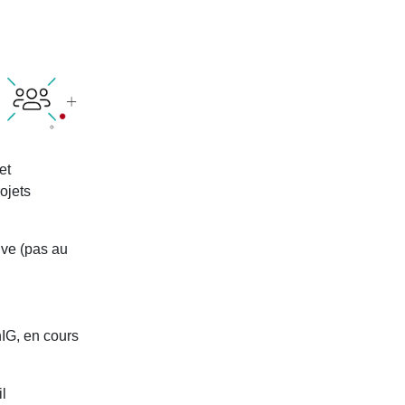
et
ojets
ive (pas au
IG, en cours
l