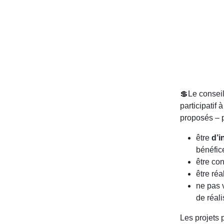
💲Le conseil
participatif
proposés – p
être
d’i
bénéfic
être co
être ré
ne pas 
de réali
Les projets 