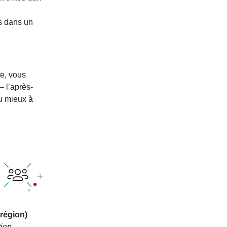
ps dans un
re, vous
– l’après-
u mieux à
région)
tion