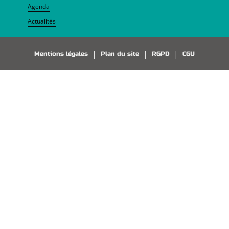
Agenda
Actualités
Pied de page
Mentions légales
Plan du site
RGPD
CGU