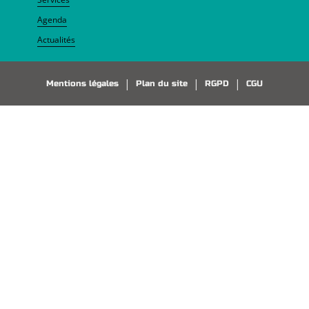
Agenda
Actualités
Pied de page
Mentions légales
Plan du site
RGPD
CGU