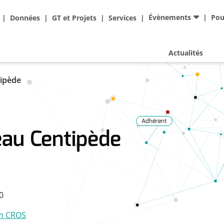
Ad
Évènements
Pou
Données
GT et Projets
Services
Actualités
ipède
Adhérent
au Centipède
0
m CROS