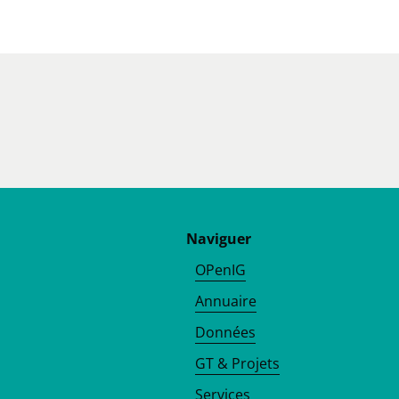
Naviguer
OPenIG
Annuaire
Données
GT & Projets
Services