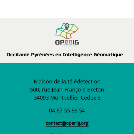
Occitanie Pyrénées en Intelligence Géomatique
Maison de la télédétection
500, rue Jean-François Breton
34093 Montpellier Cedex 5
04 67 55 86 54
contact@openig.org