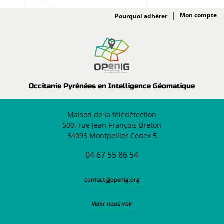
Adhésion
Pourquoi adhérer
Occitanie Pyrénées en Intelligence Géomatique
Maison de la télédétection
500, rue Jean-François Breton
34093 Montpellier Cedex 5
04 67 55 86 54
contact@openig.org
Venir nous voir