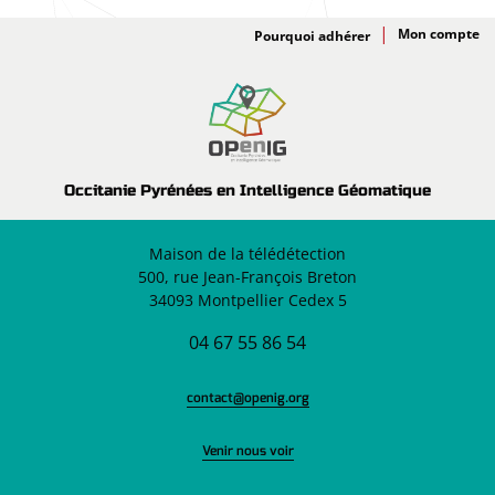
Adhésion
Pourquoi adhérer
Occitanie Pyrénées en Intelligence Géomatique
Maison de la télédétection
500, rue Jean-François Breton
34093 Montpellier Cedex 5
04 67 55 86 54
contact@openig.org
Venir nous voir